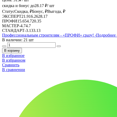
скидка и бонус до
28.17
₽/ шт
Статус
Скидка, ₽
Бонус, ₽
Выгода, ₽
ЭКСПЕРТ
21.91
6.26
28.17
ПРОФИ
15.65
4.7
20.35
МАСТЕР
-
4.7
4.7
СТАНДАРТ
-
3.13
3.13
Профессиональным строителям -
«ПРОФИ»
сразу!
›
Подробнее 
В наличии: 21 шт
В корзину
В избранное
В избранном
Сравнить
В сравнении