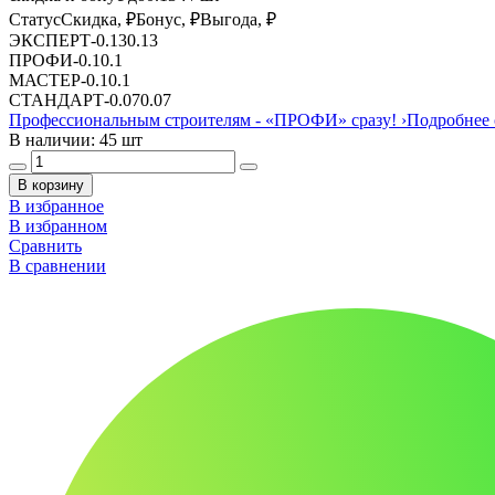
Статус
Скидка, ₽
Бонус, ₽
Выгода, ₽
ЭКСПЕРТ
-
0.13
0.13
ПРОФИ
-
0.1
0.1
МАСТЕР
-
0.1
0.1
СТАНДАРТ
-
0.07
0.07
Профессиональным строителям -
«ПРОФИ»
сразу!
›
Подробнее 
В наличии: 45 шт
В корзину
В избранное
В избранном
Сравнить
В сравнении