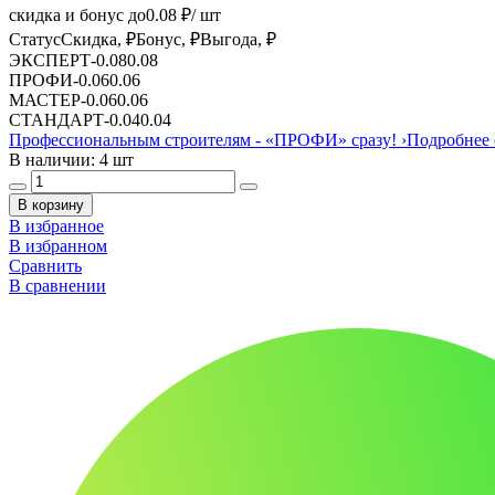
скидка и бонус до
0.08
₽/ шт
Статус
Скидка, ₽
Бонус, ₽
Выгода, ₽
ЭКСПЕРТ
-
0.08
0.08
ПРОФИ
-
0.06
0.06
МАСТЕР
-
0.06
0.06
СТАНДАРТ
-
0.04
0.04
Профессиональным строителям -
«ПРОФИ»
сразу!
›
Подробнее 
В наличии: 4 шт
В корзину
В избранное
В избранном
Сравнить
В сравнении