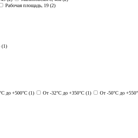
Рабочая площадь, 19
(2)
р
(1)
0°С до +500°С
(1)
От -32°С до +350°С
(1)
От -50°С до +550