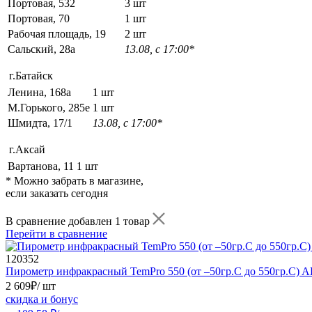
Портовая, 532
3 шт
Портовая, 70
1 шт
Рабочая площадь, 19
2 шт
Сальский, 28a
13.08, с 17:00*
г.Батайск
Ленина, 168а
1 шт
М.Горького, 285е
1 шт
Шмидта, 17/1
13.08, с 17:00*
г.Аксай
Вартанова, 11
1 шт
* Можно забрать в магазине,
если заказать сегодня
В сравнение добавлен 1 товар
Перейти в сравнение
120352
Пирометр инфракрасный TemPro 550 (от –50гр.С до 550гр.С) 
2 609
₽
/ шт
скидка и бонус