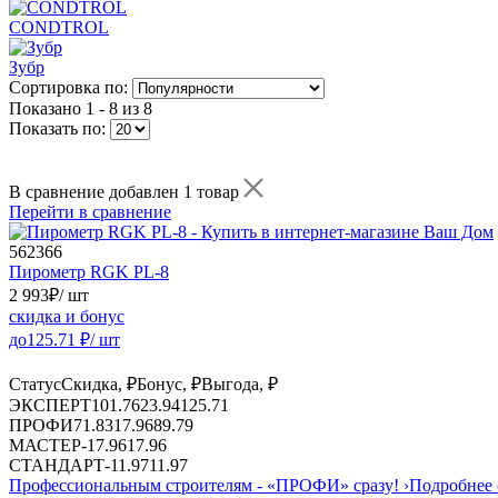
CONDTROL
Зубр
Сортировка по:
Показано
1 - 8 из 8
Показать по:
В сравнение добавлен 1 товар
Перейти в сравнение
562366
Пирометр RGK PL-8
2 993
₽
/ шт
скидка и бонус
до
125.71
₽/ шт
Статус
Скидка, ₽
Бонус, ₽
Выгода, ₽
ЭКСПЕРТ
101.76
23.94
125.71
ПРОФИ
71.83
17.96
89.79
МАСТЕР
-
17.96
17.96
СТАНДАРТ
-
11.97
11.97
Профессиональным строителям -
«ПРОФИ»
сразу!
›
Подробнее 