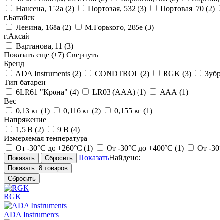
Нансена, 152а
(2)
Портовая, 532
(3)
Портовая, 70
(2)
г.Батайск
Ленина, 168а
(2)
М.Горького, 285е
(3)
г.Аксай
Вартанова, 11
(3)
Показать еще
(+7)
Свернуть
Бренд
ADA Instruments
(2)
CONDTROL
(2)
RGK
(3)
Зуб
Тип батареи
6LR61 "Крона"
(4)
LR03 (AAA)
(1)
ААА
(1)
Вес
0,13 кг
(1)
0,116 кг
(2)
0,155 кг
(1)
Напряжение
1,5 В
(2)
9 В
(4)
Измеряемая температура
От -30°С до +260°С
(1)
От -30°С до +400°С
(1)
От -3
Показать
Найдено:
Показать:
8 товаров
Сбросить
RGK
ADA Instruments