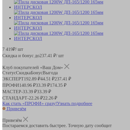
7 419
₽
/ шт
Скидка и бонус до
237.41
₽/ шт
Клуб покупателей «Ваш Дом»
Статус
Скидка
Бонус
Выгода
ЭКСПЕРТ
192.89 ₽
44.51 ₽
237.41 ₽
ПРОФИ
140.96 ₽
33.39 ₽
174.35 ₽
МАСТЕР
-
33.39 ₽
33.39 ₽
СТАНДАРТ
-
22.26 ₽
22.26 ₽
Как стать «ПРОФИ» сразу!
Узнать подробнее
Привезём
Привезём
Постараемся доставить быстрее. Точную дату сообщит