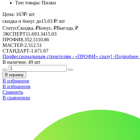
Тип товара:
Пилки
Цена:
167
₽
/ шт
скидка и бонус до
15.03
₽/ шт
Статус
Скидка, ₽
Бонус, ₽
Выгода, ₽
ЭКСПЕРТ
11.69
3.34
15.03
ПРОФИ
8.35
2.51
10.86
МАСТЕР
-
2.51
2.51
СТАНДАРТ
-
1.67
1.67
Профессиональным строителям -
«ПРОФИ»
сразу!
›
Подробнее 
В наличии: 49 шт
В корзину
В избранное
В избранном
Сравнить
В сравнении