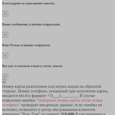
Благодарим за заполнение анкеты.
×
Ваше сообщение успешно отправлено.
×
Ваш Отзыв успешно отправлен.
×
Вы уже оставляли отзыв к этому заказу.
×
Номер карты разположен под штрих-кодом на обратной
стороне. Номер телефона, указанный при получении карты,
вводится без 8 в формате +7(___)-___-__-__ В случае
появления ошибки
"Неверный номер карты и/или номер
телефона"
проверьте введенные данные, если ошибка не
исчезает, позвоните в центр обслуживания клиентов
компании "Ваш Дом" по номеру
310-000-3
для проверки и