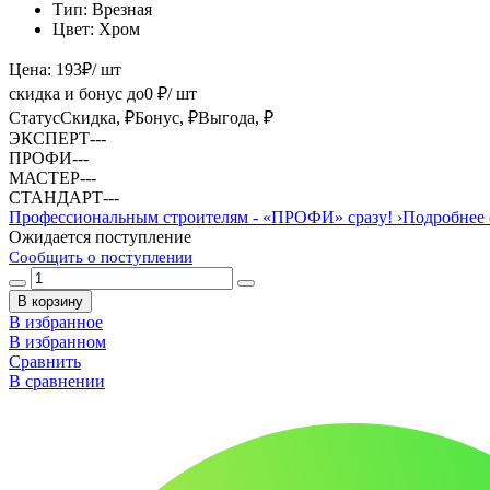
Тип:
Врезная
Цвет:
Хром
Цена:
193
₽
/ шт
скидка и бонус до
0
₽/ шт
Статус
Скидка, ₽
Бонус, ₽
Выгода, ₽
ЭКСПЕРТ
-
-
-
ПРОФИ
-
-
-
МАСТЕР
-
-
-
СТАНДАРТ
-
-
-
Профессиональным строителям -
«ПРОФИ»
сразу!
›
Подробнее 
Ожидается поступление
Сообщить о поступлении
В корзину
В избранное
В избранном
Сравнить
В сравнении