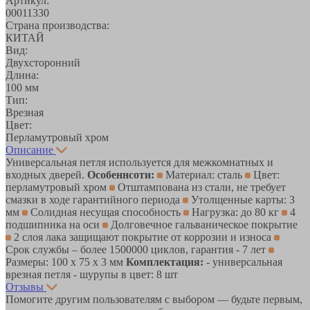
Артикул:
00011330
Страна производства:
КИТАЙ
Вид:
Двухсторонний
Длина:
100 мм
Тип:
Врезная
Цвет:
Перламутровый хром
Описание
Универсальная петля используется для межкомнатных и
входных дверей.
Особеннсоти:
Материал: сталь
Цвет:
перламутровый хром
Отштампована из стали, не требует
смазки в ходе гарантийного периода
Утолщенные карты: 3
мм
Солидная несущая способность
Нагрузка: до 80 кг
4
подшипника на оси
Долговечное гальваническое покрытие
2 слоя лака защищают покрытие от коррозии и износа
Срок службы – более 1500000 циклов, гарантия - 7 лет
Размеры: 100 x 75 x 3 мм
Комплектация:
- универсальная
врезная петля - шурупы в цвет: 8 шт
Отзывы
Помогите другим пользователям с выбором — будьте первым,