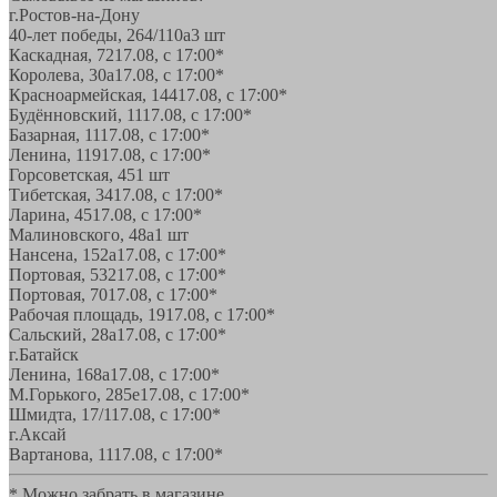
г.Ростов-на-Дону
40-лет победы, 264/110а
3 шт
Каскадная, 72
17.08, с 17:00*
Королева, 30а
17.08, с 17:00*
Красноармейская, 144
17.08, с 17:00*
Будённовский, 11
17.08, с 17:00*
Базарная, 11
17.08, с 17:00*
Ленина, 119
17.08, с 17:00*
Горсоветская, 45
1 шт
Тибетская, 34
17.08, с 17:00*
Ларина, 45
17.08, с 17:00*
Малиновского, 48а
1 шт
Нансена, 152а
17.08, с 17:00*
Портовая, 532
17.08, с 17:00*
Портовая, 70
17.08, с 17:00*
Рабочая площадь, 19
17.08, с 17:00*
Сальский, 28a
17.08, с 17:00*
г.Батайск
Ленина, 168а
17.08, с 17:00*
М.Горького, 285е
17.08, с 17:00*
Шмидта, 17/1
17.08, с 17:00*
г.Аксай
Вартанова, 11
17.08, с 17:00*
* Можно забрать в магазине,