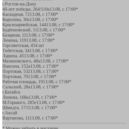
г.Ростов-на-Дону
40-лет победы, 264/110а
13.08, с 17:00*
Каскадная, 72
13.08, с 17:00*
Королева, 30а
13.08, с 17:00*
Красноармейская, 144
13.08, с 17:00*
Будённовский, 11
13.08, с 17:00*
Базарная, 11
13.08, с 17:00*
Ленина, 119
13.08, с 17:00*
Горсоветская, 45
4 шт
Тибетская, 34
13.08, с 17:00*
Ларина, 45
13.08, с 17:00*
Малиновского, 48а
13.08, с 17:00*
Нансена, 152а
13.08, с 17:00*
Портовая, 532
13.08, с 17:00*
Портовая, 70
13.08, с 17:00*
Рабочая площадь, 19
13.08, с 17:00*
Сальский, 28a
13.08, с 17:00*
г.Батайск
Ленина, 168а
13.08, с 17:00*
М.Горького, 285е
13.08, с 17:00*
Шмидта, 17/1
13.08, с 17:00*
г.Аксай
Вартанова, 11
13.08, с 17:00*
* Можно забрать в магазине,