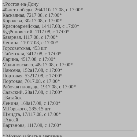
г.Ростов-на-Дону
40-лет победы, 264/110а
17.08, с 17:00*
Каскадная, 72
17.08, с 17:00*
Королева, 30а
17.08, с 17:00*
Красноармейская, 144
17.08, с 17:00*
Будённовский, 11
17.08, с 17:00*
Базарная, 11
17.08, с 17:00*
Ленина, 119
17.08, с 17:00*
Горсоветская, 45
3 шт
Тибетская, 34
17.08, с 17:00*
Ларина, 45
17.08, с 17:00*
Малиновского, 48а
17.08, с 17:00*
Нансена, 152а
17.08, с 17:00*
Портовая, 532
17.08, с 17:00*
Портовая, 70
17.08, с 17:00*
Рабочая площадь, 19
17.08, с 17:00*
Сальский, 28a
17.08, с 17:00*
г.Батайск
Ленина, 168а
17.08, с 17:00*
М.Горького, 285е
15 шт
Шмидта, 17/1
17.08, с 17:00*
г.Аксай
Вартанова, 11
17.08, с 17:00*
* Можно забрать в магазине,