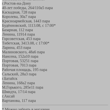
г.Ростов-на-Дону
40-лет победы, 264/110а
5 пара
Каскадная, 72
8 пара
Королева, 30а
7 пара
Красноармейская, 144
3 пара
Будённовский, 11
13.08, с 17:00*
Базарная, 11
2 пара
Ленина, 119
14 пара
Горсоветская, 45
3 пара
Тибетская, 34
13.08, с 17:00*
Ларина, 45
3 пара
Малиновского, 48а
6 пара
Нансена, 152а
10 пара
Портовая, 532
51 пара
Портовая, 70
13 пара
Рабочая площадь, 19
5 пара
Сальский, 28a
3 пара
г.Батайск
Ленина, 168а
2 пара
М.Горького, 285е
11 пара
Шмидта, 17/1
4 пара
г.Аксай
Вартанова, 11
7 пара
* Можно забрать в магазине,