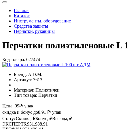
Главная
Каталог
Инструменты, оборудование
Средства защиты
Перчатки, рукавицы
Перчатки полиэтиленовые L 
Код товара:
627474
Бренд:
A.D.M.
Артикул:
3613
Материал:
Полиэтилен
Тип товара:
Перчатки
Цена:
99
₽
/ упак
скидка и бонус до
8.91
₽/ упак
Статус
Скидка, ₽
Бонус, ₽
Выгода, ₽
ЭКСПЕРТ
6.93
1.98
8.91