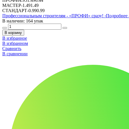
ПРОФИ
4.95
1.49
6.44
МАСТЕР
-
1.49
1.49
СТАНДАРТ
-
0.99
0.99
Профессиональным строителям -
«ПРОФИ»
сразу!
›
Подробнее 
В наличии: 164 упак
В корзину
В избранное
В избранном
Сравнить
В сравнении