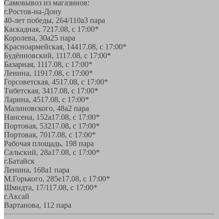
Самовывоз из магазинов:
г.Ростов-на-Дону
40-лет победы, 264/110а
3 пара
Каскадная, 72
17.08, с 17:00*
Королева, 30а
25 пара
Красноармейская, 144
17.08, с 17:00*
Будённовский, 11
17.08, с 17:00*
Базарная, 11
17.08, с 17:00*
Ленина, 119
17.08, с 17:00*
Горсоветская, 45
17.08, с 17:00*
Тибетская, 34
17.08, с 17:00*
Ларина, 45
17.08, с 17:00*
Малиновского, 48а
2 пара
Нансена, 152а
17.08, с 17:00*
Портовая, 532
17.08, с 17:00*
Портовая, 70
17.08, с 17:00*
Рабочая площадь, 19
8 пара
Сальский, 28a
17.08, с 17:00*
г.Батайск
Ленина, 168а
1 пара
М.Горького, 285е
17.08, с 17:00*
Шмидта, 17/1
17.08, с 17:00*
г.Аксай
Вартанова, 11
2 пара