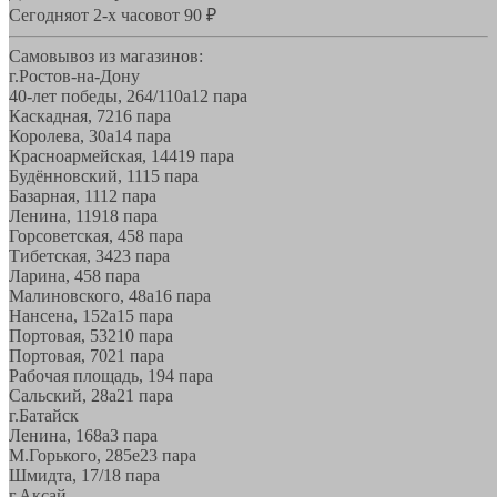
Сегодня
от 2-х часов
от 90 ₽
Самовывоз из магазинов:
г.Ростов-на-Дону
40-лет победы, 264/110а
12 пара
Каскадная, 72
16 пара
Королева, 30а
14 пара
Красноармейская, 144
19 пара
Будённовский, 11
15 пара
Базарная, 11
12 пара
Ленина, 119
18 пара
Горсоветская, 45
8 пара
Тибетская, 34
23 пара
Ларина, 45
8 пара
Малиновского, 48а
16 пара
Нансена, 152а
15 пара
Портовая, 532
10 пара
Портовая, 70
21 пара
Рабочая площадь, 19
4 пара
Сальский, 28a
21 пара
г.Батайск
Ленина, 168а
3 пара
М.Горького, 285е
23 пара
Шмидта, 17/1
8 пара
г.Аксай