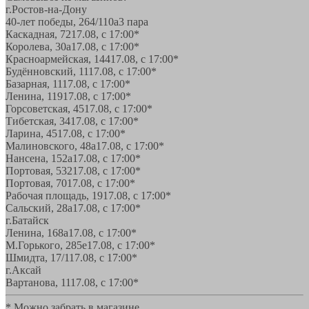
г.Ростов-на-Дону
40-лет победы, 264/110а
3 пара
Каскадная, 72
17.08, с 17:00*
Королева, 30а
17.08, с 17:00*
Красноармейская, 144
17.08, с 17:00*
Будённовский, 11
17.08, с 17:00*
Базарная, 11
17.08, с 17:00*
Ленина, 119
17.08, с 17:00*
Горсоветская, 45
17.08, с 17:00*
Тибетская, 34
17.08, с 17:00*
Ларина, 45
17.08, с 17:00*
Малиновского, 48а
17.08, с 17:00*
Нансена, 152а
17.08, с 17:00*
Портовая, 532
17.08, с 17:00*
Портовая, 70
17.08, с 17:00*
Рабочая площадь, 19
17.08, с 17:00*
Сальский, 28a
17.08, с 17:00*
г.Батайск
Ленина, 168а
17.08, с 17:00*
М.Горького, 285е
17.08, с 17:00*
Шмидта, 17/1
17.08, с 17:00*
г.Аксай
Вартанова, 11
17.08, с 17:00*
* Можно забрать в магазине,