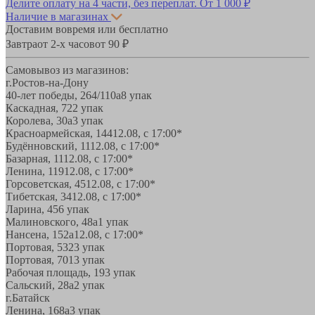
Делите оплату на 4 части, без переплат.
От 1 000 ₽
Наличие в магазинах
Доставим вовремя или бесплатно
Завтра
от 2-х часов
от 90 ₽
Самовывоз из магазинов:
г.Ростов-на-Дону
40-лет победы, 264/110а
8 упак
Каскадная, 72
2 упак
Королева, 30а
3 упак
Красноармейская, 144
12.08, с 17:00*
Будённовский, 11
12.08, с 17:00*
Базарная, 11
12.08, с 17:00*
Ленина, 119
12.08, с 17:00*
Горсоветская, 45
12.08, с 17:00*
Тибетская, 34
12.08, с 17:00*
Ларина, 45
6 упак
Малиновского, 48а
1 упак
Нансена, 152а
12.08, с 17:00*
Портовая, 532
3 упак
Портовая, 70
13 упак
Рабочая площадь, 19
3 упак
Сальский, 28a
2 упак
г.Батайск
Ленина, 168а
3 упак