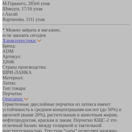
М.Горького, 285е
6 упак
Шмидта, 17/1
6 упак
г.Аксай
Вартанова, 11
11 упак
* Можно забрать в магазине,
если заказать сегодня
Характеристики
Бренд:
ADM
Артикул:
32046
Страна производства:
ШРИ-ЛАНКА
Материал:
Латекс
Тип товара:
Перчатки
Описание
Герметичные двуслойные перчатки из латекса имеют
устойчивость к средним концентрациям кислот (до 50%) и
щелочей (выше 20%), растительным и животным жирам,
нефтепродуктам, краскам и лакам. Перчатки КЩС-2 это
отличный баланс между толщиной и тактильной
чувствительностью. Текстура "соты" позволяет надежно