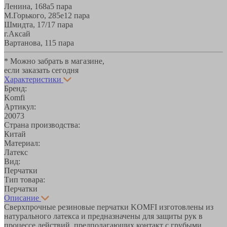
Ленина, 168а
5 пара
М.Горького, 285е
12 пара
Шмидта, 17/1
7 пара
г.Аксай
Вартанова, 11
5 пара
* Можно забрать в магазине,
если заказать сегодня
Характеристики
Бренд:
Komfi
Артикул:
20073
Страна производства:
Китай
Материал:
Латекс
Вид:
Перчатки
Тип товара:
Перчатки
Описание
Сверхпрочные резиновые перчатки KOMFI изготовлены из
натурального латекса и предназначены для защиты рук в
процессе действий, предполагающих контакт с грубыми