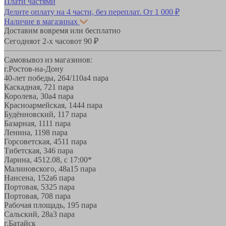
Плати частями
Делите оплату на 4 части, без переплат.
От 1 000 ₽
Наличие в магазинах
Доставим вовремя или бесплатно
Сегодня
от 2-х часов
от 90 ₽
Самовывоз из магазинов:
г.Ростов-на-Дону
40-лет победы, 264/110а
4 пара
Каскадная, 72
1 пара
Королева, 30а
4 пара
Красноармейская, 144
4 пара
Будённовский, 11
7 пара
Базарная, 11
11 пара
Ленина, 119
8 пара
Горсоветская, 45
11 пара
Тибетская, 34
6 пара
Ларина, 45
12.08, с 17:00*
Малиновского, 48а
15 пара
Нансена, 152а
6 пара
Портовая, 532
5 пара
Портовая, 70
8 пара
Рабочая площадь, 19
5 пара
Сальский, 28a
3 пара
г.Батайск