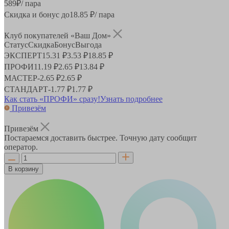
589
₽
/ пара
Скидка и бонус до
18.85
₽/ пара
Клуб покупателей «Ваш Дом»
Статус
Скидка
Бонус
Выгода
ЭКСПЕРТ
15.31 ₽
3.53 ₽
18.85 ₽
ПРОФИ
11.19 ₽
2.65 ₽
13.84 ₽
МАСТЕР
-
2.65 ₽
2.65 ₽
СТАНДАРТ
-
1.77 ₽
1.77 ₽
Как стать «ПРОФИ» сразу!
Узнать подробнее
Привезём
Привезём
Постараемся доставить быстрее. Точную дату сообщит
оператор.
В корзину