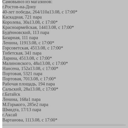
Самовывоз из магазинов:
г.Ростов-на-Дону
40-лет победы, 264/110а
13.08, с 17:00*
Каскадная, 72
1 пара
Королева, 30а
13.08, с 17:00*
Красноармейская, 144
13.08, с 17:00*
Будённовский, 11
3 пара
Базарная, 11
1 пара
Ленина, 119
13.08, с 17:00*
Горсоветская, 45
13.08, с 17:00*
Тибетская, 34
1 пара
Ларина, 45
13.08, с 17:00*
Малиновского, 48а
13.08, с 17:00*
Нансена, 152а
13.08, с 17:00*
Портовая, 532
1 пара
Портовая, 70
13.08, с 17:00*
Рабочая площадь, 19
4 пара
Сальский, 28a
13.08, с 17:00*
г.Батайск
Ленина, 168а
1 пара
М.Горького, 285е
2 пара
Шмидта, 17/1
3 пара
г.Аксай
Вартанова, 11
13.08, с 17:00*