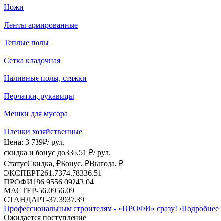
Ножи
Ленты армированные
Теплые полы
Сетка кладочная
Наливные полы, стяжки
Перчатки, рукавицы
Мешки для мусора
Пленки хозяйственные
Цена:
3 739
₽
/ рул.
скидка и бонус до
336.51
₽/ рул.
Статус
Скидка, ₽
Бонус, ₽
Выгода, ₽
ЭКСПЕРТ
261.73
74.78
336.51
ПРОФИ
186.95
56.09
243.04
МАСТЕР
-
56.09
56.09
СТАНДАРТ
-
37.39
37.39
Профессиональным строителям -
«ПРОФИ»
сразу!
›
Подробнее 
Ожидается поступление