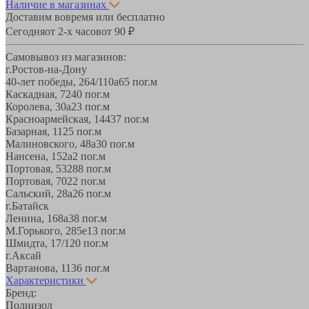
Наличие в магазинах
Доставим вовремя или бесплатно
Сегодня
от 2-х часов
от 90 ₽
Самовывоз из магазинов:
г.Ростов-на-Дону
40-лет победы, 264/110а
65 пог.м
Каскадная, 72
40 пог.м
Королева, 30а
23 пог.м
Красноармейская, 144
37 пог.м
Базарная, 11
25 пог.м
Малиновского, 48а
30 пог.м
Нансена, 152а
2 пог.м
Портовая, 532
88 пог.м
Портовая, 70
22 пог.м
Сальский, 28a
26 пог.м
г.Батайск
Ленина, 168а
38 пог.м
М.Горького, 285е
13 пог.м
Шмидта, 17/1
20 пог.м
г.Аксай
Вартанова, 11
36 пог.м
Характеристики
Бренд:
Полиизол