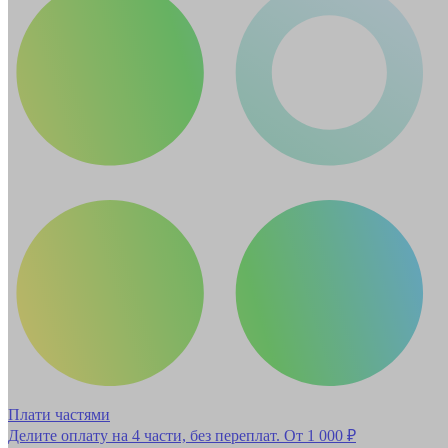
Плати частями
Делите оплату на 4 части, без переплат.
От 1 000 ₽