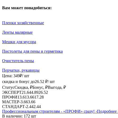
Вам может понадобиться:
Пленки хозяйственные
Ленты малярные
Мешки для мусора
Пистолеты для пены и герметика
Очиститель пены
Перчатки, рукавицы
Цена:
349
₽
/ шт
скидка и бонус до
26.52
₽/ шт
Статус
Скидка, ₽
Бонус, ₽
Выгода, ₽
ЭКСПЕРТ
21.64
4.89
26.52
ПРОФИ
13.61
3.66
17.28
МАСТЕР
-
3.66
3.66
СТАНДАРТ
-
2.44
2.44
Профессиональным строителям -
«ПРОФИ»
сразу!
›
Подробнее 
В наличии: 172 шт