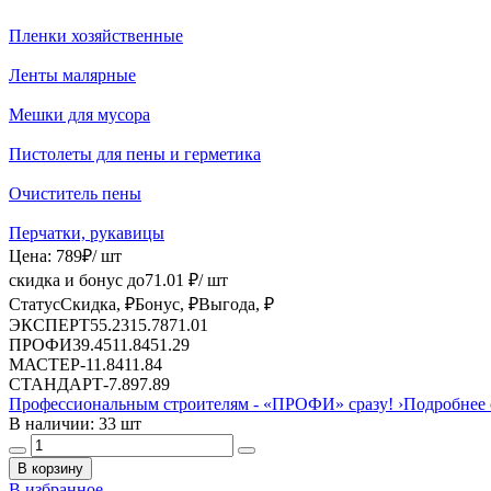
Пленки хозяйственные
Ленты малярные
Мешки для мусора
Пистолеты для пены и герметика
Очиститель пены
Перчатки, рукавицы
Цена:
789
₽
/ шт
скидка и бонус до
71.01
₽/ шт
Статус
Скидка, ₽
Бонус, ₽
Выгода, ₽
ЭКСПЕРТ
55.23
15.78
71.01
ПРОФИ
39.45
11.84
51.29
МАСТЕР
-
11.84
11.84
СТАНДАРТ
-
7.89
7.89
Профессиональным строителям -
«ПРОФИ»
сразу!
›
Подробнее 
В наличии: 33 шт
В корзину
В избранное