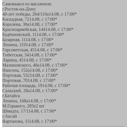
Самовывоз из магазинов:
г.Ростов-на-Дону
40-лет победы, 264/110а
14.08, с 17:00*
Каскадная, 72
14.08, с 17:00*
Королева, 30а
14.08, с 17:00*
Красноармейская, 144
14.08, с 17:00*
Будённовский, 11
14.08, с 17:00*
Базарная, 11
14.08, с 17:00*
Ленина, 119
14.08, с 17:00*
Горсоветская, 45
14.08, с 17:00*
Тибетская, 34
14.08, с 17:00*
Ларина, 45
14.08, с 17:00*
Малиновского, 48а
14.08, с 17:00*
Нансена, 152а
14.08, с 17:00*
Портовая, 532
14.08, с 17:00*
Портовая, 70
14.08, с 17:00*
Рабочая площадь, 19
14.08, с 17:00*
Сальский, 28a
14.08, с 17:00*
г.Батайск
Ленина, 168а
14.08, с 17:00*
М.Горького, 285е
2 шт
Шмидта, 17/1
14.08, с 17:00*
г.Аксай
Вартанова, 11
14.08, с 17:00*