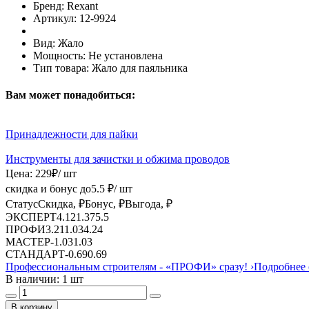
Бренд:
Rexant
Артикул:
12-9924
Вид:
Жало
Мощность:
Не установлена
Тип товара:
Жало для паяльника
Вам может понадобиться:
Принадлежности для пайки
Инструменты для зачистки и обжима проводов
Цена:
229
₽
/ шт
скидка и бонус до
5.5
₽/ шт
Статус
Скидка, ₽
Бонус, ₽
Выгода, ₽
ЭКСПЕРТ
4.12
1.37
5.5
ПРОФИ
3.21
1.03
4.24
МАСТЕР
-
1.03
1.03
СТАНДАРТ
-
0.69
0.69
Профессиональным строителям -
«ПРОФИ»
сразу!
›
Подробнее 
В наличии: 1 шт
В корзину