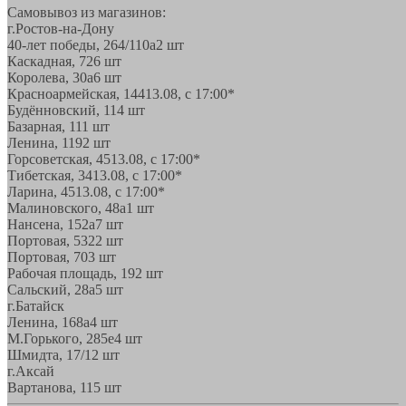
Самовывоз из магазинов:
г.Ростов-на-Дону
40-лет победы, 264/110а
2 шт
Каскадная, 72
6 шт
Королева, 30а
6 шт
Красноармейская, 144
13.08, с 17:00*
Будённовский, 11
4 шт
Базарная, 11
1 шт
Ленина, 119
2 шт
Горсоветская, 45
13.08, с 17:00*
Тибетская, 34
13.08, с 17:00*
Ларина, 45
13.08, с 17:00*
Малиновского, 48а
1 шт
Нансена, 152а
7 шт
Портовая, 532
2 шт
Портовая, 70
3 шт
Рабочая площадь, 19
2 шт
Сальский, 28a
5 шт
г.Батайск
Ленина, 168а
4 шт
М.Горького, 285е
4 шт
Шмидта, 17/1
2 шт
г.Аксай
Вартанова, 11
5 шт