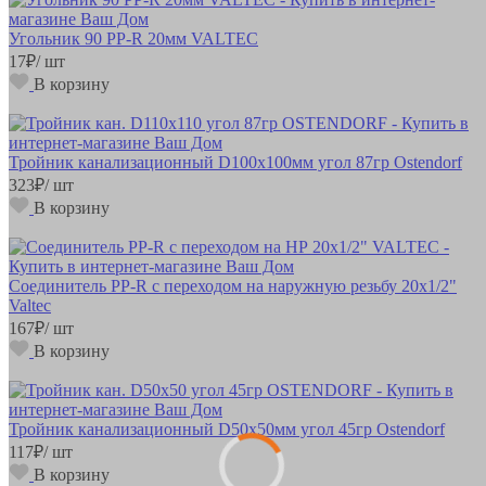
Угольник 90 РР-R 20мм VALTEC
17
₽
/ шт
В корзину
Тройник канализационный D100х100мм угол 87гр Ostendorf
323
₽
/ шт
В корзину
Соединитель РР-R с переходом на наружную резьбу 20х1/2"
Valteс
167
₽
/ шт
В корзину
Тройник канализационный D50х50мм угол 45гр Ostendorf
117
₽
/ шт
В корзину