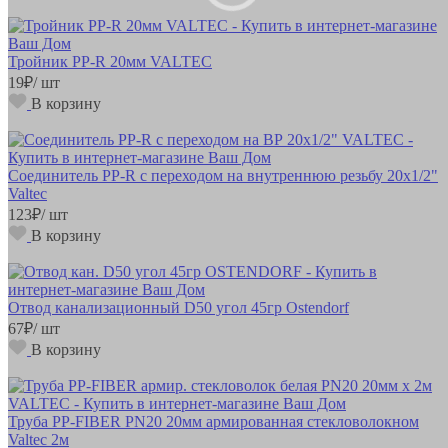
Тройник РР-R 20мм VALTEC
19
₽
/ шт
В корзину
Соединитель РР-R с переходом на внутреннюю резьбу 20х1/2"
Valteс
123
₽
/ шт
В корзину
Отвод канализационный D50 угол 45гр Ostendorf
67
₽
/ шт
В корзину
Труба РР-FIBER PN20 20мм армированная стекловолокном
Valtec 2м