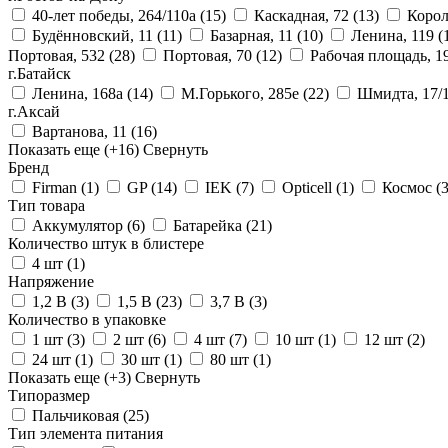
40-лет победы, 264/110а
(15)
Каскадная, 72
(13)
Корол
Будённовский, 11
(11)
Базарная, 11
(10)
Ленина, 119
(
Портовая, 532
(28)
Портовая, 70
(12)
Рабочая площадь, 1
г.Батайск
Ленина, 168а
(14)
М.Горького, 285е
(22)
Шмидта, 17/
г.Аксай
Вартанова, 11
(16)
Показать еще
(+16)
Свернуть
Бренд
Firman
(1)
GP
(14)
IEK
(7)
Opticell
(1)
Космос
(3
Тип товара
Аккумулятор
(6)
Батарейка
(21)
Количество штук в блистере
4 шт
(1)
Напряжение
1,2 В
(3)
1,5 В
(23)
3,7 В
(3)
Количество в упаковке
1 шт
(3)
2 шт
(6)
4 шт
(7)
10 шт
(1)
12 шт
(2)
24 шт
(1)
30 шт
(1)
80 шт
(1)
Показать еще
(+3)
Свернуть
Типоразмер
Пальчиковая
(25)
Тип элемента питания