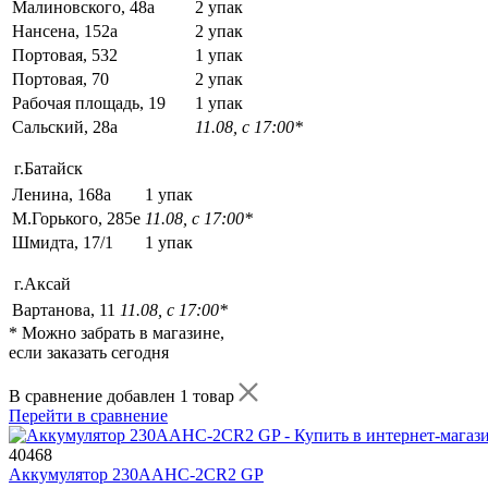
Малиновского, 48а
2 упак
Нансена, 152а
2 упак
Портовая, 532
1 упак
Портовая, 70
2 упак
Рабочая площадь, 19
1 упак
Сальский, 28a
11.08, с 17:00*
г.Батайск
Ленина, 168а
1 упак
М.Горького, 285е
11.08, с 17:00*
Шмидта, 17/1
1 упак
г.Аксай
Вартанова, 11
11.08, с 17:00*
* Можно забрать в магазине,
если заказать сегодня
В сравнение добавлен 1 товар
Перейти в сравнение
40468
Аккумулятор 230AAHC-2CR2 GP