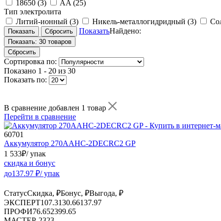
18650
(3)
AA
(25)
Тип электролита
Литий-ионный
(3)
Никель-металлогидридный
(3)
Со
Показать
Найдено:
Показать:
30 товаров
Сбросить
Сортировка по:
Показано
1 - 20 из 30
Показать по:
В сравнение добавлен 1 товар
Перейти в сравнение
60701
Аккумулятор 270AAHC-2DECRC2 GP
1 533
₽
/ упак
скидка и бонус
до
137.97
₽/ упак
Статус
Скидка, ₽
Бонус, ₽
Выгода, ₽
ЭКСПЕРТ
107.31
30.66
137.97
ПРОФИ
76.65
23
99.65
МАСТЕР
-
23
23