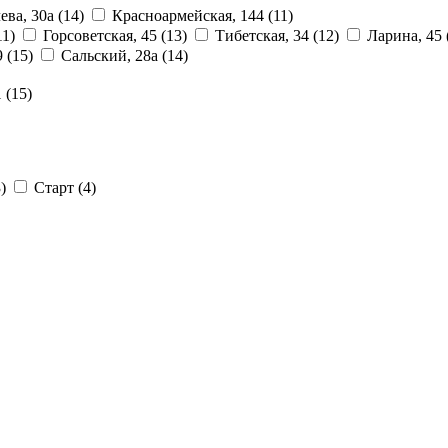
ева, 30а
(14)
Красноармейская, 144
(11)
11)
Горсоветская, 45
(13)
Тибетская, 34
(12)
Ларина, 45
9
(15)
Сальский, 28a
(14)
1
(15)
)
Старт
(4)