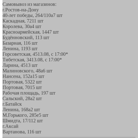
Самовывоз из магазинов:
г.Ростов-на-Дону
40-лет победы, 264/110а
7 шт
Каскадная, 72
11 шт
Королева, 30а
4 шт
Красноармейская, 144
7 шт
Будённовский, 11
3 шт
Базарная, 11
6 шт
Ленина, 119
3 шт
Горсоветская, 45
13.08, с 17:00*
Тибетская, 34
13.08, с 17:00*
Ларина, 45
13 шт
Малиновского, 48а
6 шт
Нансена, 152а
15 шт
Портовая, 532
2 шт
Портовая, 70
15 шт
Рабочая площадь, 19
7 шт
Сальский, 28a
2 шт
г.Батайск
Ленина, 168а
2 шт
М.Горького, 285е
5 шт
Шмидта, 17/1
12 шт
г.Аксай
Вартанова, 11
6 шт