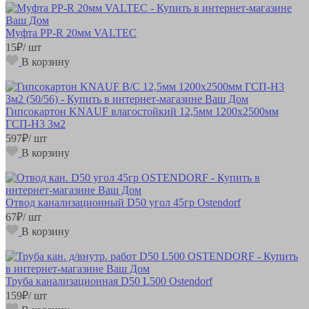
Муфта РР-R 20мм VALTEC
15
₽
/ шт
В корзину
Гипсокартон KNAUF влагостойкий 12,5мм 1200х2500мм
ГСП-Н3 3м2
597
₽
/ шт
В корзину
Отвод канализационный D50 угол 45гр Ostendorf
67
₽
/ шт
В корзину
Труба канализационная D50 L500 Ostendorf
159
₽
/ шт