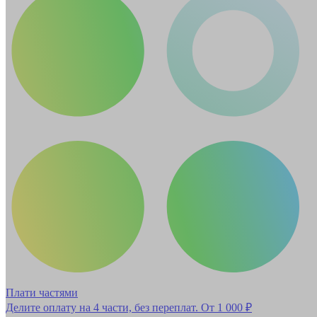
Плати частями
Делите оплату на 4 части, без переплат.
От 1 000 ₽