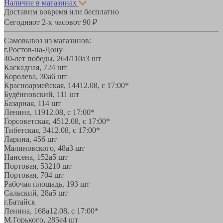
Наличие в магазинах
Доставим вовремя или бесплатно
Сегодня
от 2-х часов
от 90 ₽
Самовывоз из магазинов:
г.Ростов-на-Дону
40-лет победы, 264/110а
3 шт
Каскадная, 72
4 шт
Королева, 30а
6 шт
Красноармейская, 144
12.08, с 17:00*
Будённовский, 11
1 шт
Базарная, 11
4 шт
Ленина, 119
12.08, с 17:00*
Горсоветская, 45
12.08, с 17:00*
Тибетская, 34
12.08, с 17:00*
Ларина, 45
6 шт
Малиновского, 48а
3 шт
Нансена, 152а
5 шт
Портовая, 532
10 шт
Портовая, 70
4 шт
Рабочая площадь, 19
3 шт
Сальский, 28a
5 шт
г.Батайск
Ленина, 168а
12.08, с 17:00*
М.Горького, 285е
4 шт