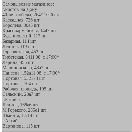
Самовывоз из магазинов:
г.Ростов-на-Дону
40-лет победы, 264/110а
6 шт
Каскадная, 72
6 шт
Королева, 30а
5 шт
Красноармейская, 144
7 шт
Будённовский, 11
7 шт
Базарная, 11
4 шт
Ленина, 119
5 шт
Горсоветская, 45
3 шт
Тибетская, 34
11.08, с 17:00*
Ларина, 45
5 шт
Малиновского, 48а
7 шт
Нансена, 152а
11.08, с 17:00*
Портовая, 532
173 шт
Портовая, 70
4 шт
Рабочая площадь, 19
5 шт
Сальский, 28a
7 шт
г.Батайск
Ленина, 168а
6 шт
М.Горького, 285е
1 шт
Шмидта, 17/1
4 шт
г.Аксай
Вартанова, 11
5 шт