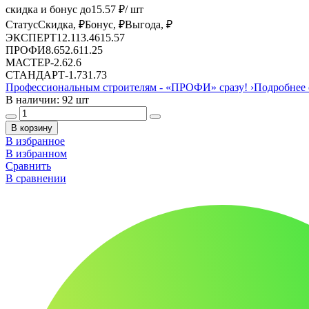
скидка и бонус до
15.57
₽/ шт
Статус
Скидка, ₽
Бонус, ₽
Выгода, ₽
ЭКСПЕРТ
12.11
3.46
15.57
ПРОФИ
8.65
2.6
11.25
МАСТЕР
-
2.6
2.6
СТАНДАРТ
-
1.73
1.73
Профессиональным строителям -
«ПРОФИ»
сразу!
›
Подробнее 
В наличии: 92 шт
В корзину
В избранное
В избранном
Сравнить
В сравнении