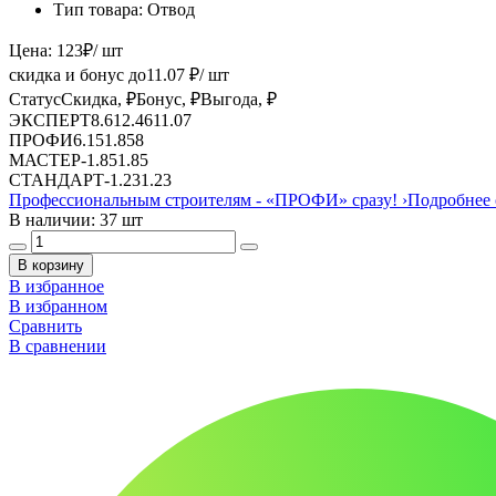
Тип товара:
Отвод
Цена:
123
₽
/ шт
скидка и бонус до
11.07
₽/ шт
Статус
Скидка, ₽
Бонус, ₽
Выгода, ₽
ЭКСПЕРТ
8.61
2.46
11.07
ПРОФИ
6.15
1.85
8
МАСТЕР
-
1.85
1.85
СТАНДАРТ
-
1.23
1.23
Профессиональным строителям -
«ПРОФИ»
сразу!
›
Подробнее 
В наличии: 37 шт
В корзину
В избранное
В избранном
Сравнить
В сравнении