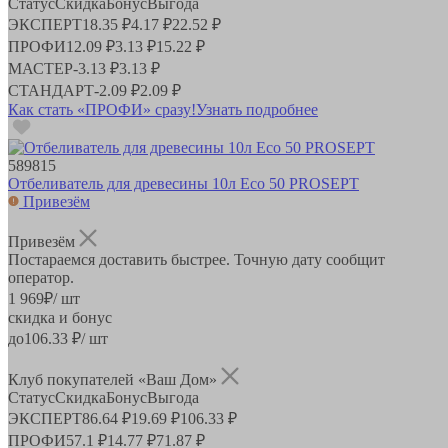
Статус
Скидка
Бонус
Выгода
ЭКСПЕРТ
18.35 ₽
4.17 ₽
22.52 ₽
ПРОФИ
12.09 ₽
3.13 ₽
15.22 ₽
МАСТЕР
-
3.13 ₽
3.13 ₽
СТАНДАРТ
-
2.09 ₽
2.09 ₽
Как стать «ПРОФИ» сразу!
Узнать подробнее
589815
Отбеливатель для древесины 10л Eco 50 PROSEPT
Привезём
Привезём
Постараемся доставить быстрее. Точную дату сообщит
оператор.
1 969
₽
/ шт
скидка и бонус
до
106.33
₽/ шт
Клуб покупателей «Ваш Дом»
Статус
Скидка
Бонус
Выгода
ЭКСПЕРТ
86.64 ₽
19.69 ₽
106.33 ₽
ПРОФИ
57.1 ₽
14.77 ₽
71.87 ₽