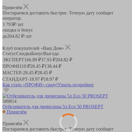
Привезём
Постараемся доставить быстрее. Точную дату сообщит
оператор.
3 793
₽
/ шт
скидка и бонус
до
204.82
₽/ шт
Клуб покупателей «Ваш Дом»
Статус
Скидка
Бонус
Выгода
ЭКСПЕРТ
166.89 ₽
37.93 ₽
204.82 ₽
ПРОФИ
110 ₽
28.45 ₽
138.44 ₽
МАСТЕР
-
28.45 ₽
28.45 ₽
СТАНДАРТ
-
18.97 ₽
18.97 ₽
Как стать «ПРОФИ» сразу!
Узнать подробнее
589814
Отбеливатель для древесины 5л Eco 50 PROSEPT
Привезём
Привезём
Постараемся доставить быстрее. Точную дату сообщит