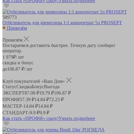
Как стать «ПРОФИ» сразу!
Узнать подробнее
589773
Отбеливатель для древесины 1:1 концентрат 5л PROSEPT
Привезём
Привезём
Постараемся доставить быстрее. Точную дату сообщит
оператор.
1 979
₽
/ шт
скидка и бонус
до
106.87
₽/ шт
Клуб покупателей «Ваш Дом»
Статус
Скидка
Бонус
Выгода
ЭКСПЕРТ
87.08 ₽
19.79 ₽
106.87 ₽
ПРОФИ
57.39 ₽
14.84 ₽
72.23 ₽
МАСТЕР
-
14.84 ₽
14.84 ₽
СТАНДАРТ
-
9.9 ₽
9.9 ₽
Как стать «ПРОФИ» сразу!
Узнать подробнее