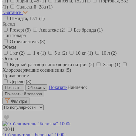
(1)
Ларина, 45
(1)
Нансена, 152а
(1)
Портовая, 532
(1)
Сальский, 28a
(1)
г.Батайск
Шмидта, 17/1
(1)
Бренд
Prosept
(5)
Акватекс
(2)
Без бренда
(1)
Тип товара
Отбеливатель
(8)
Объем
1 кг
(2)
1 л
(1)
5 л
(2)
10 кг
(1)
10 л
(2)
Основа
Водный раствор гипохлорита натрия
(2)
Хлор
(1)
Хлорсодержащие соединения
(5)
Применение
Дерево
(8)
Показать
Найдено:
Показать:
8 товаров
Фильтры
43041
Отбеливатель "Белизна" 1000г