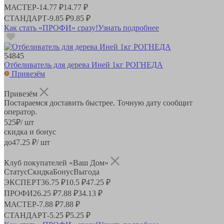
МАСТЕР
-
14.77 ₽
14.77 ₽
СТАНДАРТ
-
9.85 ₽
9.85 ₽
Как стать «ПРОФИ» сразу!
Узнать подробнее
54845
Отбеливатель для дерева Иней 1кг РОГНЕДА
Привезём
Привезём
Постараемся доставить быстрее. Точную дату сообщит
оператор.
525
₽
/ шт
скидка и бонус
до
47.25
₽/ шт
Клуб покупателей «Ваш Дом»
Статус
Скидка
Бонус
Выгода
ЭКСПЕРТ
36.75 ₽
10.5 ₽
47.25 ₽
ПРОФИ
26.25 ₽
7.88 ₽
34.13 ₽
МАСТЕР
-
7.88 ₽
7.88 ₽
СТАНДАРТ
-
5.25 ₽
5.25 ₽