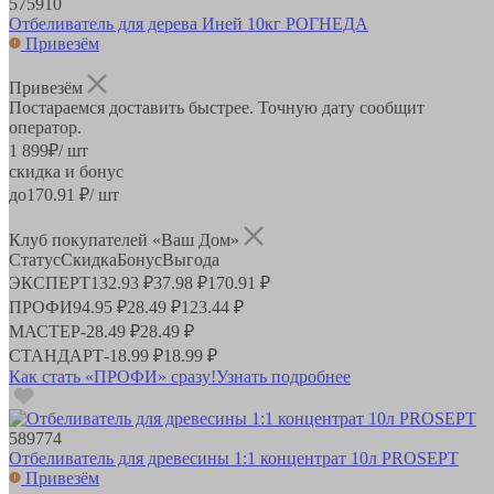
575910
Отбеливатель для дерева Иней 10кг РОГНЕДА
Привезём
Привезём
Постараемся доставить быстрее. Точную дату сообщит
оператор.
1 899
₽
/ шт
скидка и бонус
до
170.91
₽/ шт
Клуб покупателей «Ваш Дом»
Статус
Скидка
Бонус
Выгода
ЭКСПЕРТ
132.93 ₽
37.98 ₽
170.91 ₽
ПРОФИ
94.95 ₽
28.49 ₽
123.44 ₽
МАСТЕР
-
28.49 ₽
28.49 ₽
СТАНДАРТ
-
18.99 ₽
18.99 ₽
Как стать «ПРОФИ» сразу!
Узнать подробнее
589774
Отбеливатель для древесины 1:1 концентрат 10л PROSEPT
Привезём