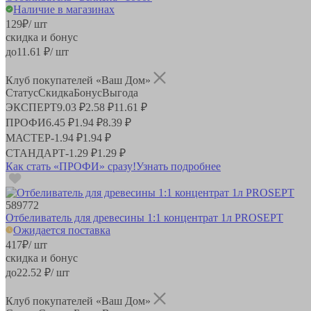
Наличие в магазинах
129
₽
/ шт
скидка и бонус
до
11.61
₽/ шт
Клуб покупателей «Ваш Дом»
Статус
Скидка
Бонус
Выгода
ЭКСПЕРТ
9.03 ₽
2.58 ₽
11.61 ₽
ПРОФИ
6.45 ₽
1.94 ₽
8.39 ₽
МАСТЕР
-
1.94 ₽
1.94 ₽
СТАНДАРТ
-
1.29 ₽
1.29 ₽
Как стать «ПРОФИ» сразу!
Узнать подробнее
589772
Отбеливатель для древесины 1:1 концентрат 1л PROSEPT
Ожидается поставка
417
₽
/ шт
скидка и бонус
до
22.52
₽/ шт
Клуб покупателей «Ваш Дом»