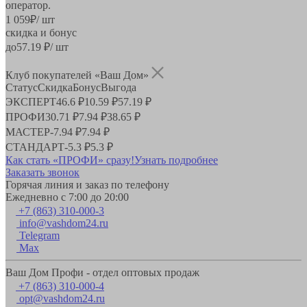
оператор.
1 059
₽
/ шт
скидка и бонус
до
57.19
₽/ шт
Клуб покупателей «Ваш Дом»
Статус
Скидка
Бонус
Выгода
ЭКСПЕРТ
46.6 ₽
10.59 ₽
57.19 ₽
ПРОФИ
30.71 ₽
7.94 ₽
38.65 ₽
МАСТЕР
-
7.94 ₽
7.94 ₽
СТАНДАРТ
-
5.3 ₽
5.3 ₽
Как стать «ПРОФИ» сразу!
Узнать подробнее
Заказать звонок
Горячая линия и заказ по телефону
Ежедневно с 7:00 до 20:00
+7 (863) 310-000-3
info@vashdom24.ru
Telegram
Max
Ваш Дом Профи - отдел оптовых продаж
+7 (863) 310-000-4
opt@vashdom24.ru