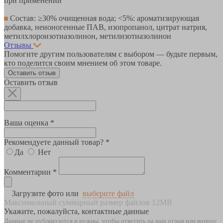
при применении
Состав: ≥30% очищенная вода; <5%: ароматизирующая
добавка, неионогенные ПАВ, изопропанол, цитрат натрия,
метилхлороизотиазолинон, метилизотиазолинон
Отзывы
Помогите другим пользователям с выбором — будьте первым,
кто поделится своим мнением об этом товаре.
Оставить отзыв
Оставить отзыв
Ваша оценка *
Рекомендуете данный товар? *
Да
Нет
Комментарии *
Загрузите фото или
выберите файл
Максимальный суммарный размер файлов 12MB
Укажите, пожалуйста, контактные данные
Данные не публикуются и нужны, чтобы ответить на ваш отзыв или вопрос