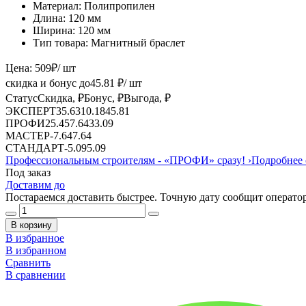
Материал:
Полипропилен
Длина:
120 мм
Ширина:
120 мм
Тип товара:
Магнитный браслет
Цена:
509
₽
/ шт
скидка и бонус до
45.81
₽/ шт
Статус
Скидка, ₽
Бонус, ₽
Выгода, ₽
ЭКСПЕРТ
35.63
10.18
45.81
ПРОФИ
25.45
7.64
33.09
МАСТЕР
-
7.64
7.64
СТАНДАРТ
-
5.09
5.09
Профессиональным строителям -
«ПРОФИ»
сразу!
›
Подробнее 
Под заказ
Доставим до
Постараемся доставить быстрее. Точную дату сообщит оператор
В корзину
В избранное
В избранном
Сравнить
В сравнении