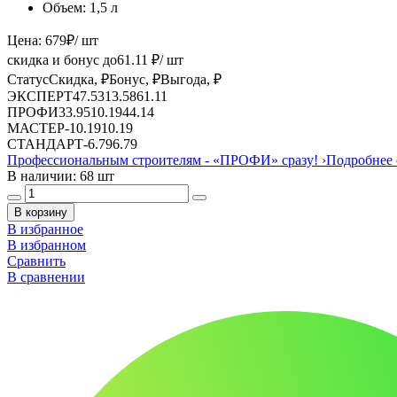
Объем:
1,5 л
Цена:
679
₽
/ шт
скидка и бонус до
61.11
₽/ шт
Статус
Скидка, ₽
Бонус, ₽
Выгода, ₽
ЭКСПЕРТ
47.53
13.58
61.11
ПРОФИ
33.95
10.19
44.14
МАСТЕР
-
10.19
10.19
СТАНДАРТ
-
6.79
6.79
Профессиональным строителям -
«ПРОФИ»
сразу!
›
Подробнее 
В наличии: 68 шт
В корзину
В избранное
В избранном
Сравнить
В сравнении