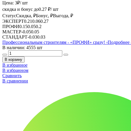
Цена:
3
₽
/ шт
скидка и бонус до
0.27
₽/ шт
Статус
Скидка, ₽
Бонус, ₽
Выгода, ₽
ЭКСПЕРТ
0.21
0.06
0.27
ПРОФИ
0.15
0.05
0.2
МАСТЕР
-
0.05
0.05
СТАНДАРТ
-
0.03
0.03
Профессиональным строителям -
«ПРОФИ»
сразу!
›
Подробнее 
В наличии: 4555 шт
В корзину
В избранное
В избранном
Сравнить
В сравнении