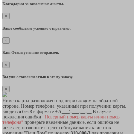
Благодарим за заполнение анкеты.
×
Ваше сообщение успешно отправлено.
×
Ваш Отзыв успешно отправлен.
×
Вы уже оставляли отзыв к этому заказу.
×
Номер карты разположен под штрих-кодом на обратной
стороне. Номер телефона, указанный при получении карты,
вводится без 8 в формате +7(___)-___-__-__ В случае
появления ошибки
"Неверный номер карты и/или номер
телефона"
проверьте введенные данные, если ошибка не
исчезает, позвоните в центр обслуживания клиентов
компании "Ваш Дом" по номеру
310-000-3
для проверки и