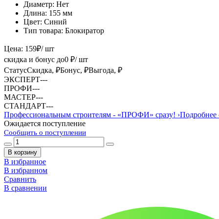
Диаметр:
Нет
Длина:
155 мм
Цвет:
Синий
Тип товара:
Блокиратор
Цена:
159
₽
/ шт
скидка и бонус до
0
₽/ шт
Статус
Скидка, ₽
Бонус, ₽
Выгода, ₽
ЭКСПЕРТ
-
-
-
ПРОФИ
-
-
-
МАСТЕР
-
-
-
СТАНДАРТ
-
-
-
Профессиональным строителям -
«ПРОФИ»
сразу!
›
Подробнее 
Ожидается поступление
Сообщить о поступлении
В корзину
В избранное
В избранном
Сравнить
В сравнении