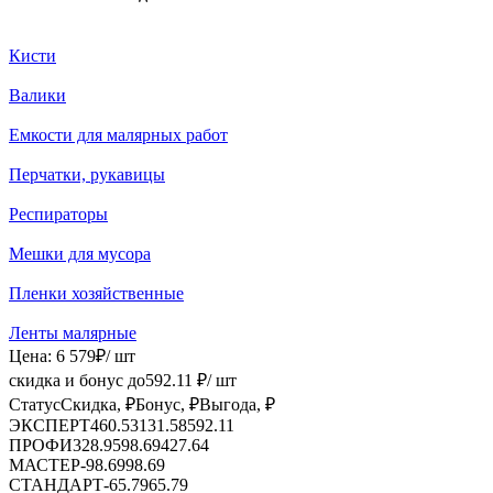
Кисти
Валики
Емкости для малярных работ
Перчатки, рукавицы
Респираторы
Мешки для мусора
Пленки хозяйственные
Ленты малярные
Цена:
6 579
₽
/ шт
скидка и бонус до
592.11
₽/ шт
Статус
Скидка, ₽
Бонус, ₽
Выгода, ₽
ЭКСПЕРТ
460.53
131.58
592.11
ПРОФИ
328.95
98.69
427.64
МАСТЕР
-
98.69
98.69
СТАНДАРТ
-
65.79
65.79