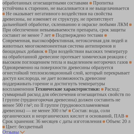
обработанных огнезащитными составами
Пропитка
устойчива к старению, не высаливается и не выщелачивается
Не оказывает негативного воздействия на свойства
древесины, не изменяет ее структуру, не препятствует
дальнейшей обработке, склеиванию и окраске любыми ЛКМ
При обеспечении невымываемости препарата, срок защиты
составит не менее 7 лет
Подтверждено тестами
Современная, высокоэффективная, нетоксичная для людей и
животных многокомпонентная система антипиренов и
биоцидных добавок
При воздействии высоких температур
на обработанной древесине протекает химическая реакция с
высоким поглощением тепла и выделением негорючих газов
Одновременно на поверхности древесины образуется
огнестойкий теплоизоляционный слой, который перекрывает
доступ кислорода, не дает возможность древесине
поддерживать горение и достигнуть температуры
воспламенения
Технические характеристики:
Расход:
суммарный расход для обеспечения огнезащитных свойств по
I группе (трудногорючая древесина) должен составить не
менее 500 г/м²; по II группе (трудновоспламеняемая
древесина) — не менее 300 г/м²
Состав: вода, соли
органических и неорганических кислот и оснований, ПАВ
Срок хранения: 36 месяцев с даты изготовления
Объем: 20 л
Цвет: бесцветный
Отзывы