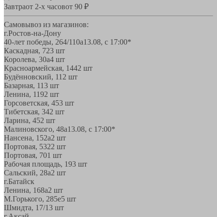
Завтра
от 2-х часов
от 90 ₽
Самовывоз из магазинов:
г.Ростов-на-Дону
40-лет победы, 264/110а
13.08, с 17:00*
Каскадная, 72
3 шт
Королева, 30а
4 шт
Красноармейская, 144
2 шт
Будённовский, 11
2 шт
Базарная, 11
3 шт
Ленина, 119
2 шт
Горсоветская, 45
3 шт
Тибетская, 34
2 шт
Ларина, 45
2 шт
Малиновского, 48а
13.08, с 17:00*
Нансена, 152а
2 шт
Портовая, 532
2 шт
Портовая, 70
1 шт
Рабочая площадь, 19
3 шт
Сальский, 28a
2 шт
г.Батайск
Ленина, 168а
2 шт
М.Горького, 285е
5 шт
Шмидта, 17/1
3 шт
г.Аксай