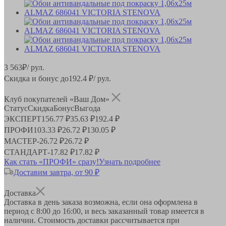
3 563
₽
/ рул.
Скидка и бонус до
192.4
₽/ рул.
Клуб покупателей «Ваш Дом»
Статус
Скидка
Бонус
Выгода
ЭКСПЕРТ
156.77 ₽
35.63 ₽
192.4 ₽
ПРОФИ
103.33 ₽
26.72 ₽
130.05 ₽
МАСТЕР
-
26.72 ₽
26.72 ₽
СТАНДАРТ
-
17.82 ₽
17.82 ₽
Как стать «ПРОФИ» сразу!
Узнать подробнее
Доставим завтра, от 90 ₽
Доставка
Доставка в день заказа возможна, если она оформлена в
период
с 8:00 до 16:00
, и весь заказанный товар имеется в
наличии. Стоимость доставки рассчитывается при