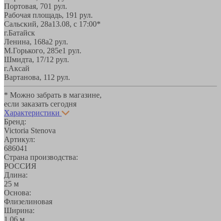
Портовая, 70
1 рул.
Рабочая площадь, 19
1 рул.
Сальский, 28a
13.08, с 17:00*
г.Батайск
Ленина, 168а
2 рул.
М.Горького, 285е
1 рул.
Шмидта, 17/1
2 рул.
г.Аксай
Вартанова, 11
2 рул.
* Можно забрать в магазине,
если заказать сегодня
Характеристики
Бренд:
Victoria Stenova
Артикул:
686041
Страна производства:
РОССИЯ
Длина:
25 м
Основа:
Флизелиновая
Ширина:
1,06 м