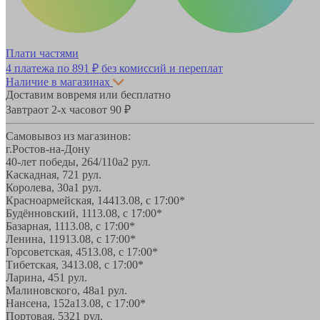
Плати частями
4 платежа по
891 ₽
без комиссий и переплат
Наличие в магазинах
Доставим вовремя или бесплатно
Завтра
от 2-х часов
от 90 ₽
Самовывоз из магазинов:
г.Ростов-на-Дону
40-лет победы, 264/110а
2 рул.
Каскадная, 72
1 рул.
Королева, 30а
1 рул.
Красноармейская, 144
13.08, с 17:00*
Будённовский, 11
13.08, с 17:00*
Базарная, 11
13.08, с 17:00*
Ленина, 119
13.08, с 17:00*
Горсоветская, 45
13.08, с 17:00*
Тибетская, 34
13.08, с 17:00*
Ларина, 45
1 рул.
Малиновского, 48а
1 рул.
Нансена, 152а
13.08, с 17:00*
Портовая, 532
1 рул.