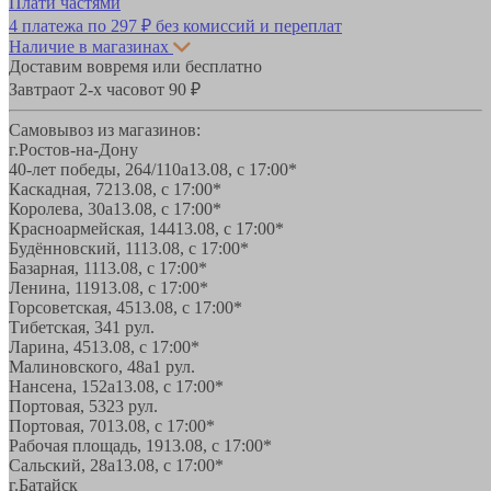
Плати частями
4 платежа по
297 ₽
без комиссий и переплат
Наличие в магазинах
Доставим вовремя или бесплатно
Завтра
от 2-х часов
от 90 ₽
Самовывоз из магазинов:
г.Ростов-на-Дону
40-лет победы, 264/110а
13.08, с 17:00*
Каскадная, 72
13.08, с 17:00*
Королева, 30а
13.08, с 17:00*
Красноармейская, 144
13.08, с 17:00*
Будённовский, 11
13.08, с 17:00*
Базарная, 11
13.08, с 17:00*
Ленина, 119
13.08, с 17:00*
Горсоветская, 45
13.08, с 17:00*
Тибетская, 34
1 рул.
Ларина, 45
13.08, с 17:00*
Малиновского, 48а
1 рул.
Нансена, 152а
13.08, с 17:00*
Портовая, 532
3 рул.
Портовая, 70
13.08, с 17:00*
Рабочая площадь, 19
13.08, с 17:00*
Сальский, 28a
13.08, с 17:00*
г.Батайск