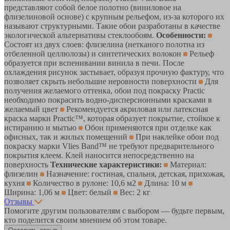
представляют собой белое полотно (виниловое на
флизелиновой основе) с крупным рельефом, из-за которого их
называют структурными. Такие обои разработаны в качестве
экологической альтернативы стеклообоям.
Особенности:
Состоят из двух слоев: флизелина (нетканого полотна из
отбеленной целлюлозы) и синтетических волокон
Рельеф
образуется при вспенивании винила в печи. После
охлаждения рисунок застывает, образуя прочную фактуру, что
позволяет скрыть небольшие неровности поверхности
Для
получения желаемого оттенка, обои под покраску Practic
необходимо покрасить водно-дисперсионными красками в
желаемый цвет
Рекомендуется акриловая или латексная
краска марки Practic™, которая образует покрытие, стойкое к
истиранию и мытью
Обои применяются при отделке как
офисных, так и жилых помещений
При наклейке обои под
покраску марки Vlies Band™ не требуют предварительного
покрытия клеем. Клей наносится непосредственно на
поверхность
Технические характеристики:
Материал:
флизелин
Назначение: гостиная, спальня, детская, прихожая,
кухня
Количество в рулоне: 10,6 м2
Длина: 10 м
Ширина: 1,06 м
Цвет: белый
Вес: 2 кг
Отзывы
Помогите другим пользователям с выбором — будьте первым,
кто поделится своим мнением об этом товаре.