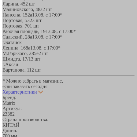
Ларина, 45
2 шт
Малиновского, 48а
2 шт
Нансена, 152а
13.08, с 17:00*
Портовая, 532
3 шт
Портовая, 70
1 шт
Рабочая площадь, 19
13.08, с 17:00*
Сальский, 28a
13.08, с 17:00*
г.Батайск
Ленина, 168а
13.08, с 17:00*
М.Горького, 285е
2 шт
Шмидта, 17/1
3 шт
г.Аксай
Вартанова, 11
2 шт
* Можно забрать в магазине,
если заказать сегодня
Характеристики
Бренд:
Matrix
Артикул:
23382
Страна производства:
КИТАЙ
Длина:
700 мм