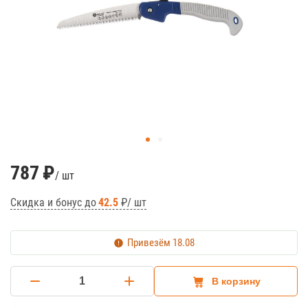
787
₽
/ шт
Скидка и бонус до
42.5
₽/ шт
Привезём
18.08
В корзину