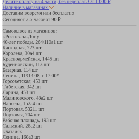
Делите оплату на 4 части, без переплат.
От 1 000 ₽
Наличие в магазинах
Доставим вовремя или бесплатно
Сегодня
от 2-х часов
от 90 ₽
Самовывоз из магазинов:
г.Ростов-на-Дону
40-лет победы, 264/110а
1 шт
Каскадная, 72
3 шт
Королева, 30а
4 шт
Красноармейская, 144
5 шт
Будённовский, 11
3 шт
Базарная, 11
4 шт
Ленина, 119
13.08, с 17:00*
Горсоветская, 45
3 шт
Тибетская, 34
2 шт
Ларина, 45
3 шт
Малиновского, 48а
2 шт
Нансена, 152а
4 шт
Портовая, 532
11 шт
Портовая, 70
4 шт
Рабочая площадь, 19
3 шт
Сальский, 28a
2 шт
г.Батайск
Ленина, 168а
3 шт