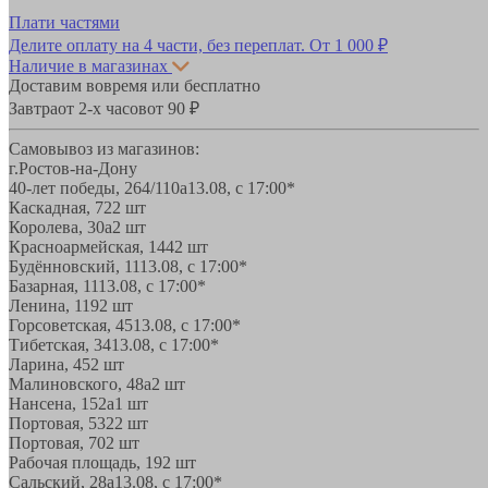
Плати частями
Делите оплату на 4 части, без переплат.
От 1 000 ₽
Наличие в магазинах
Доставим вовремя или бесплатно
Завтра
от 2-х часов
от 90 ₽
Самовывоз из магазинов:
г.Ростов-на-Дону
40-лет победы, 264/110а
13.08, с 17:00*
Каскадная, 72
2 шт
Королева, 30а
2 шт
Красноармейская, 144
2 шт
Будённовский, 11
13.08, с 17:00*
Базарная, 11
13.08, с 17:00*
Ленина, 119
2 шт
Горсоветская, 45
13.08, с 17:00*
Тибетская, 34
13.08, с 17:00*
Ларина, 45
2 шт
Малиновского, 48а
2 шт
Нансена, 152а
1 шт
Портовая, 532
2 шт
Портовая, 70
2 шт
Рабочая площадь, 19
2 шт
Сальский, 28a
13.08, с 17:00*