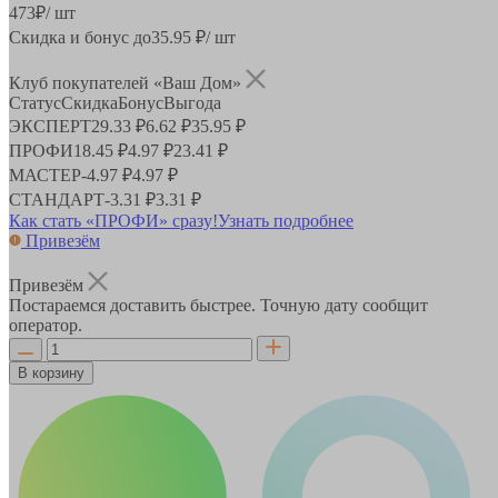
473
₽
/ шт
Скидка и бонус до
35.95
₽/ шт
Клуб покупателей «Ваш Дом»
Статус
Скидка
Бонус
Выгода
ЭКСПЕРТ
29.33 ₽
6.62 ₽
35.95 ₽
ПРОФИ
18.45 ₽
4.97 ₽
23.41 ₽
МАСТЕР
-
4.97 ₽
4.97 ₽
СТАНДАРТ
-
3.31 ₽
3.31 ₽
Как стать «ПРОФИ» сразу!
Узнать подробнее
Привезём
Привезём
Постараемся доставить быстрее. Точную дату сообщит
оператор.
В корзину